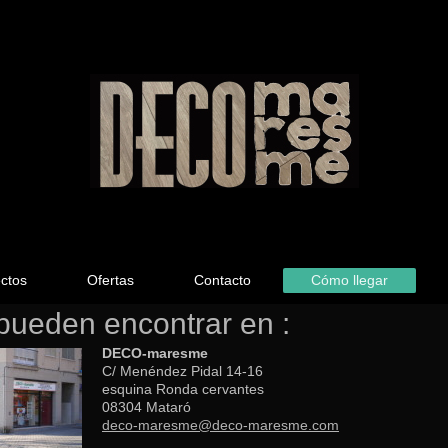
ctos
Ofertas
Contacto
Cómo llegar
pueden encontrar en :
DECO-maresme
C/ Menéndez Pidal 14-16
esquina Ronda cervantes
08304 Mataró
deco-maresme@deco-maresme.com