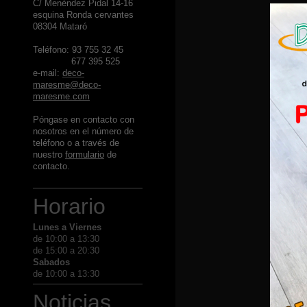
C/ Menéndez Pidal 14-16
esquina Ronda cervantes
08304 Mataró
Teléfono: 93 755 32 45
677 395 525
e-mail:
deco-
maresme@deco-
maresme.com
Póngase en contacto con
nosotros en el número de
teléfono o a través de
nuestro
formulario
de
contacto.
Horario
Lunes a Viernes
de 10:00 a 13:30
de 15:00 a 20:30
Sabados
de 10:00 a 13:30
Noticias