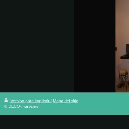
Versión para imprimir
|
Mapa del sitio
© DECO-maresme